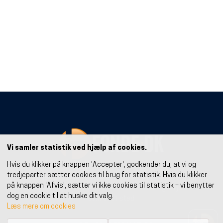
h
j
æ
l
p
e
d
i
g
m
e
d
a
t
u
d
a
r
Vi samler statistik ved hjælp af cookies.
b
e
Hvis du klikker på knappen 'Accepter', godkender du, at vi og
j
d
tredjeparter sætter cookies til brug for statistik. Hvis du klikker
Fonde.dk er Danmarks mest omfattende fundraising
e
på knappen 'Afvis', sætter vi ikke cookies til statistik – vi benytter
portal med flere tusinde aktive fonde og puljer
i
dog en cookie til at huske dit valg.
d
samlet ét sted.
e
Læs mere om cookies
b
Log
e